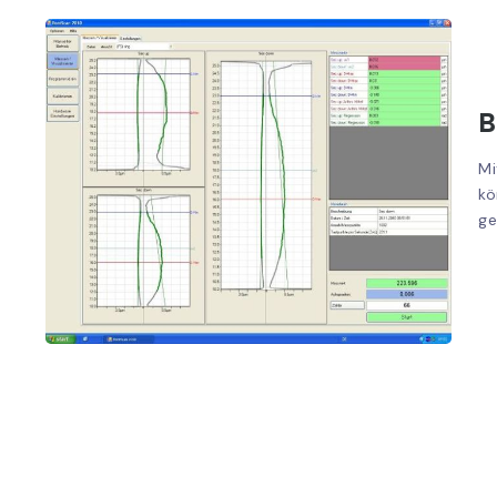
B
Mi
kö
ge