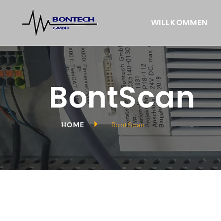
WILLKOMMEN
BontScan
HOME
BontScan