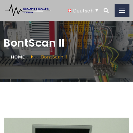
Deutsch
BontScan II
BontScan II
HOME